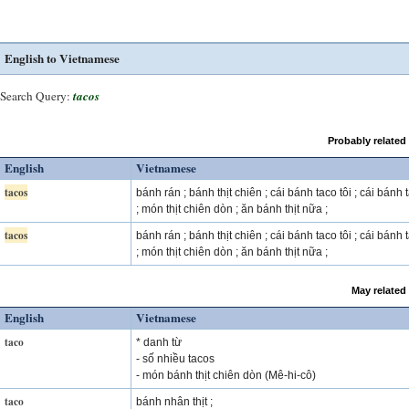
English to Vietnamese
Search Query:
tacos
Probably related
English
Vietnamese
tacos
bánh rán ; bánh thịt chiên ; cái bánh taco tôi ; cái bánh 
; món thịt chiên dòn ; ăn bánh thịt nữa ;
tacos
bánh rán ; bánh thịt chiên ; cái bánh taco tôi ; cái bánh 
; món thịt chiên dòn ; ăn bánh thịt nữa ;
May related
English
Vietnamese
taco
* danh từ
- số nhiều tacos
- món bánh thịt chiên dòn (Mê-hi-cô)
taco
bánh nhân thịt ;