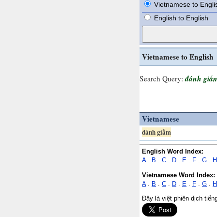
Vietnamese to Engli
English to English
Vietnamese to English
đánh giấ
Search Query:
Vietnamese
đánh giấm
English Word Index:
A
.
B
.
C
.
D
.
E
.
F
.
G
.
H
Vietnamese Word Index:
A
.
B
.
C
.
D
.
E
.
F
.
G
.
H
Đây là việt phiên dịch tiế