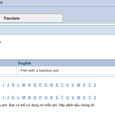
sh
m
English
- Fish with a bamboo pot
.
I
.
J
.
K
.
L
.
M
.
N
.
O
.
P
.
Q
.
R
.
S
.
T
.
U
.
V
.
W
.
X
.
Y
.
Z
.
.
I
.
J
.
K
.
L
.
M
.
N
.
O
.
P
.
Q
.
R
.
S
.
T
.
U
.
V
.
W
.
X
.
Y
.
Z
.
ng anh. Bạn có thể sử dụng nó miễn phí. Hãy đánh dấu chúng tôi: