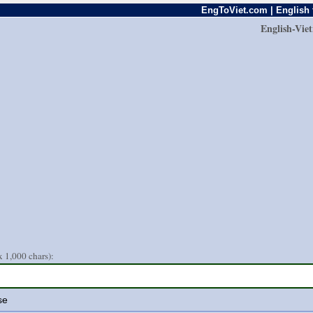
EngToViet.com | English 
English-Vie
 1,000 chars):
se