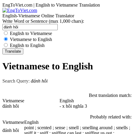
EngToViet.com | English to Vietnamese Translation
English-Vietnamese Online Translator
Write Word or Sentence (max 1,000 chars):
English to Vietnamese
Vietnamese to English
English to English
Vietnamese to English
Search Query:
đánh hôi
Best translation match:
Vietnamese
English
đánh hôi
- x hôi nghĩa 3
Probably related with:
Vietnamese
English
point ; scented ; sense ; smell ; smelling around ; smells ;
đánh hôi
sniff it ; sniff ; sniffing can last ; sniffing us out ;