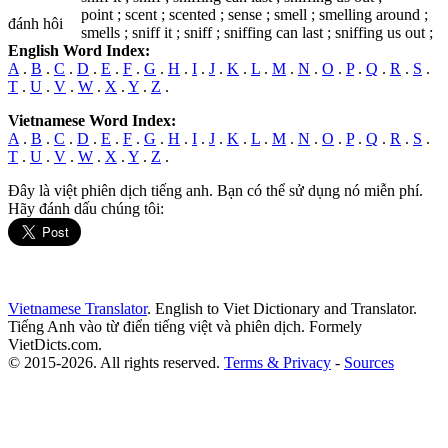
point ; scent ; scented ; sense ; smell ; smelling around ;
đánh hôi
smells ; sniff it ; sniff ; sniffing can last ; sniffing us out ;
English Word Index:
A
.
B
.
C
.
D
.
E
.
F
.
G
.
H
.
I
.
J
.
K
.
L
.
M
.
N
.
O
.
P
.
Q
.
R
.
S
.
T
.
U
.
V
.
W
.
X
.
Y
.
Z
.
Vietnamese Word Index:
A
.
B
.
C
.
D
.
E
.
F
.
G
.
H
.
I
.
J
.
K
.
L
.
M
.
N
.
O
.
P
.
Q
.
R
.
S
.
T
.
U
.
V
.
W
.
X
.
Y
.
Z
.
Đây là việt phiên dịch tiếng anh. Bạn có thể sử dụng nó miễn phí.
Hãy đánh dấu chúng tôi:
Vietnamese Translator
. English to Viet Dictionary and Translator.
Tiếng Anh vào từ điển tiếng việt và phiên dịch. Formely
VietDicts.com.
© 2015-2026. All rights reserved.
Terms & Privacy
-
Sources