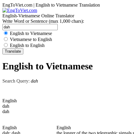
EngToViet.com | English to Vietnamese Translation
English-Vietnamese Online Translator
Write Word or Sentence (max 1,000 chars):
English to Vietnamese
Vietnamese to English
English to English
English to Vietnamese
Search Query:
dah
English
dah
dah
English
English
dah
; dash
the longer of the two telegraphic signals