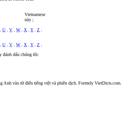
Vietnamese
này ;
.
U
.
V
.
W
.
X
.
Y
.
Z
.
.
U
.
V
.
W
.
X
.
Y
.
Z
.
y đánh dấu chúng tôi:
ếng Anh vào từ điển tiếng việt và phiên dịch. Formely VietDicts.com.