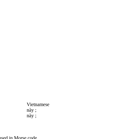
Vietnamese
này ;
này ;
 used in Morse code