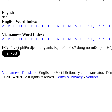
English
dah
English Word Index:
A
.
B
.
C
.
D
.
E
.
F
.
G
.
H
.
I
.
J
.
K
.
L
.
M
.
N
.
O
.
P
.
Q
.
R
.
S
.
T
Vietnamese Word Index:
A
.
B
.
C
.
D
.
E
.
F
.
G
.
H
.
I
.
J
.
K
.
L
.
M
.
N
.
O
.
P
.
Q
.
R
.
S
.
T
Đây là việt phiên dịch tiếng anh. Bạn có thể sử dụng nó miễn phí. Hã
Vietnamese Translator
. English to Viet Dictionary and Translator. Ti
© 2015-2026. All rights reserved.
Terms & Privacy
-
Sources