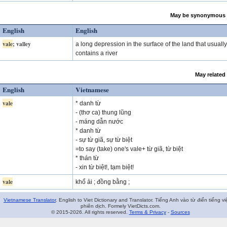
May be synonymous 
English
English
vale
; valley
a long depression in the surface of the land that usually
contains a river
May related
English
Vietnamese
vale
* danh từ
- (thơ ca) thung lũng
- máng dẫn nước
* danh từ
- sự từ giã, sự từ biệt
=to say (take) one's vale+ từ giã, từ biệt
* thán từ
- xin từ biệt!, tạm biệt!
vale
khổ ải ; đồng bằng ;
Vietnamese Translator
. English to Viet Dictionary and Translator. Tiếng Anh vào từ điển tiếng vi
phiên dịch. Formely VietDicts.com.
© 2015-2026. All rights reserved.
Terms & Privacy
-
Sources