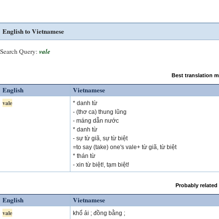
English to Vietnamese
Search Query:
vale
Best translation 
English
Vietnamese
vale
* danh từ
- (thơ ca) thung lũng
- máng dẫn nước
* danh từ
- sự từ giã, sự từ biệt
=to say (take) one's vale+ từ giã, từ biệt
* thán từ
- xin từ biệt!, tạm biệt!
Probably related
English
Vietnamese
vale
khổ ải ; đồng bằng ;