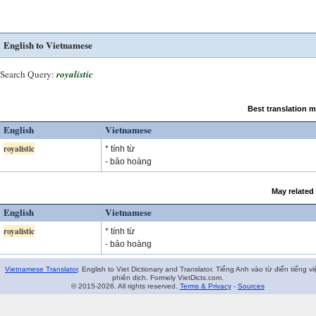
English to Vietnamese
Search Query:
royalistic
Best translation 
English
Vietnamese
royalistic
* tính từ
- bảo hoàng
May related
English
Vietnamese
royalistic
* tính từ
- bảo hoàng
Vietnamese Translator
. English to Viet Dictionary and Translator. Tiếng Anh vào từ điển tiếng vi
phiên dịch. Formely VietDicts.com.
© 2015-2026. All rights reserved.
Terms & Privacy
-
Sources