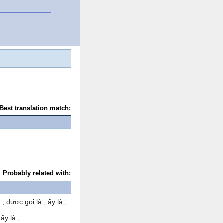
Best translation match:
Probably related with:
à ; được gọi là ; ấy là ;
 ấy là ;