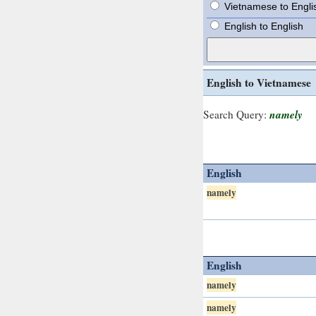
Vietnamese to Engli
English to English
English to Vietnamese
namely
Search Query:
English
namely
English
namely
namely