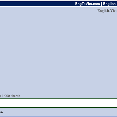
EngToViet.com | English 
English-Vie
 1,000 chars):
se