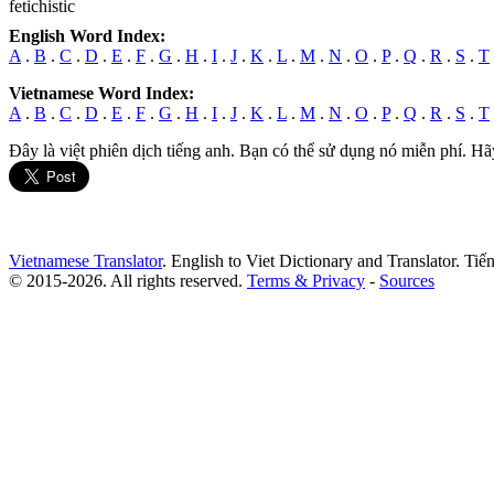
fetichist
ic
English Word Index:
A
.
B
.
C
.
D
.
E
.
F
.
G
.
H
.
I
.
J
.
K
.
L
.
M
.
N
.
O
.
P
.
Q
.
R
.
S
.
T
Vietnamese Word Index:
A
.
B
.
C
.
D
.
E
.
F
.
G
.
H
.
I
.
J
.
K
.
L
.
M
.
N
.
O
.
P
.
Q
.
R
.
S
.
T
Đây là việt phiên dịch tiếng anh. Bạn có thể sử dụng nó miễn phí. Hã
Vietnamese Translator
. English to Viet Dictionary and Translator. Ti
© 2015-2026. All rights reserved.
Terms & Privacy
-
Sources