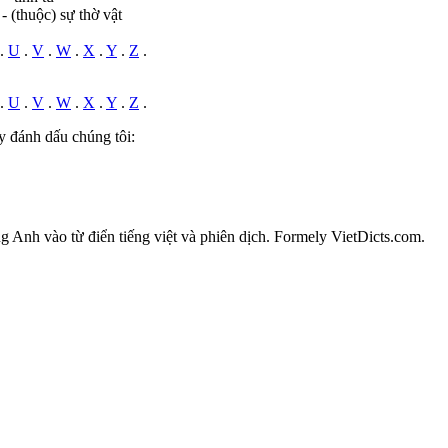
- (thuộc) sự thờ vật
.
U
.
V
.
W
.
X
.
Y
.
Z
.
.
U
.
V
.
W
.
X
.
Y
.
Z
.
y đánh dấu chúng tôi:
ếng Anh vào từ điển tiếng việt và phiên dịch. Formely VietDicts.com.