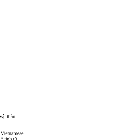
vật thần
Vietnamese
* tính từ