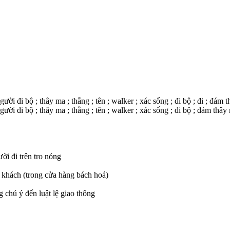
i đi bộ ; thây ma ; thằng ; tên ; walker ; xác sống ; đi bộ ; đi ; đám t
ời đi bộ ; thây ma ; thằng ; tên ; walker ; xác sống ; đi bộ ; đám thây 
ười đi trên tro nóng
 khách (trong cửa hàng bách hoá)
 chú ý đến luật lệ giao thông