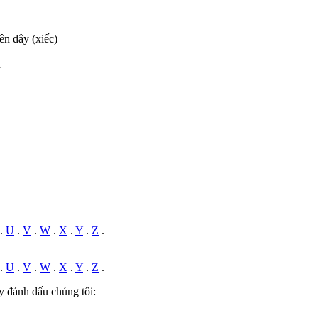
rên dây (xiếc)
h
.
U
.
V
.
W
.
X
.
Y
.
Z
.
.
U
.
V
.
W
.
X
.
Y
.
Z
.
y đánh dấu chúng tôi: