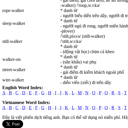
- gái điếm, gái chơi đêm; kẻ ăn sương
-walker) /'roup,wɔ:kə/
rope-walker
* danh từ
- người biểu diễn trên dây, người đi t
* danh từ
sleep-walker
- người ngủ đi rong, người miên hàn
-plover)
/'stilt,plʌvə/ (still-walker)
still-walker
/'stilt,wɔ:kə/
* danh từ
- (động vật học) chim cà kheo
* danh từ
walker-on
- (sân khấu) vai phụ
* danh từ
street-walker
- gái điếm đi kiếm khách ngoài phố
* danh từ
wire-walker
- diễn viên (xiếc) đi trên dây
English Word Index:
A
.
B
.
C
.
D
.
E
.
F
.
G
.
H
.
I
.
J
.
K
.
L
.
M
.
N
.
O
.
P
.
Q
.
R
.
S
.
T
Vietnamese Word Index:
A
.
B
.
C
.
D
.
E
.
F
.
G
.
H
.
I
.
J
.
K
.
L
.
M
.
N
.
O
.
P
.
Q
.
R
.
S
.
T
Đây là việt phiên dịch tiếng anh. Bạn có thể sử dụng nó miễn phí. Hã