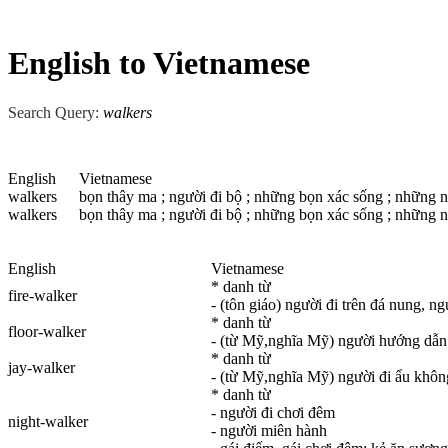
English to Vietnamese
Search Query:
walkers
English
Vietnamese
walkers
bọn thây ma ; người đi bộ ; những bọn xác sống ; những ngườ
walkers
bọn thây ma ; người đi bộ ; những bọn xác sống ; những ngư
English
Vietnamese
* danh từ
fire-walker
- (tôn giáo) người đi trên đá nung, ng
* danh từ
floor-walker
- (từ Mỹ,nghĩa Mỹ) người hướng dẫn
* danh từ
jay-walker
- (từ Mỹ,nghĩa Mỹ) người đi ẩu không
* danh từ
- người đi chơi đêm
night-walker
- người miên hành