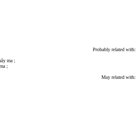
Probably related with:
hây ma ;
ma ;
May related with: