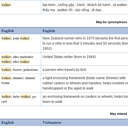
walker
bịp bợm ; chống gậy ; hành ; khách bộ hành ; là walker 
thây ma ; walker rồi ; xác sống ; đi dạo ;
May be synonymous 
English
English
walker
; john
walker
New Zealand runner who in 1975 became the first per
to run a mile in less that 3 minutes and 50 seconds (bor
1952)
walker
; alice malsenior
United States writer (born in 1944)
walker
; alice
walker
walker
; footer; pedestrian
a person who travels by foot
walker
; zimmer; zimmer
a light enclosing framework (trade name Zimmer) with
frame
rubber castors or wheels and handles; helps invalids or
handicapped or the aged to walk
walker
; baby-
walker
; go-
an enclosing framework on casters or wheels; helps ba
cart
learn to walk
May related
English
Vietnamese