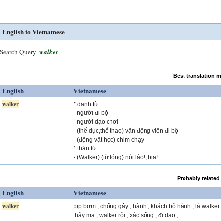
English to Vietnamese
Search Query:
walker
Best translation 
English
Vietnamese
walker
* danh từ
- người đi bộ
- người dạo chơi
- (thể dục,thể thao) vận động viên đi bộ
- (động vật học) chim chạy
* thán từ
- (Walker) (từ lóng) nói láo!, bịa!
Probably related
English
Vietnamese
walker
bịp bợm ; chống gậy ; hành ; khách bộ hành ; là walker 
thây ma ; walker rồi ; xác sống ; đi dạo ;