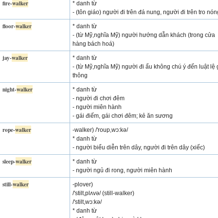
fire-
walker
* danh từ
- (tôn giáo) người đi trên đá nung, người đi trên tro nón
floor-
walker
* danh từ
- (từ Mỹ,nghĩa Mỹ) người hướng dẫn khách (trong cửa
hàng bách hoá)
jay-
walker
* danh từ
- (từ Mỹ,nghĩa Mỹ) người đi ẩu không chú ý đến luật lệ 
thông
night-
walker
* danh từ
- người đi chơi đêm
- người miên hành
- gái điếm, gái chơi đêm; kẻ ăn sương
rope-
walker
-walker) /'roup,wɔ:kə/
* danh từ
- người biểu diễn trên dây, người đi trên dây (xiếc)
sleep-
walker
* danh từ
- người ngủ đi rong, người miên hành
still-
walker
-plover)
/'stilt,plʌvə/ (still-walker)
/'stilt,wɔ:kə/
* danh từ