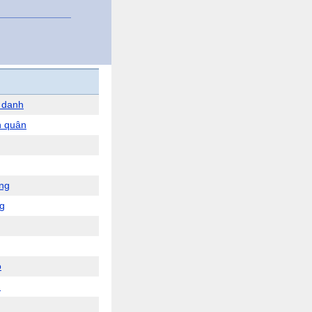
 danh
h quân
ng
g
o
u