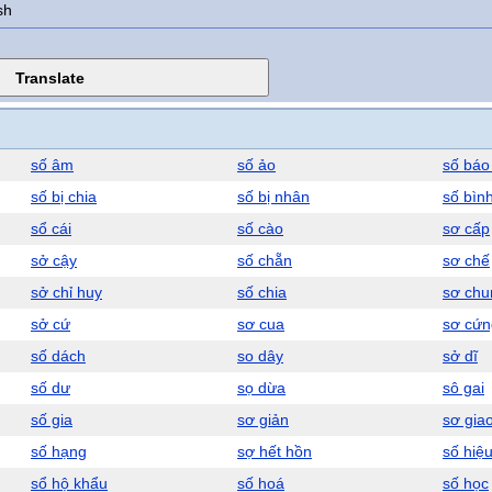
sh
số âm
số ảo
số báo
số bị chia
số bị nhân
số bìn
sổ cái
số cào
sơ cấp
sở cậy
số chẵn
sơ chế
sở chỉ huy
số chia
sơ chu
sở cứ
sơ cua
sơ cứn
số dách
so dây
sở dĩ
số dư
sọ dừa
sô gai
số gia
sơ giản
sơ gia
số hạng
sợ hết hồn
số hiệ
sổ hộ khẩu
số hoá
số học