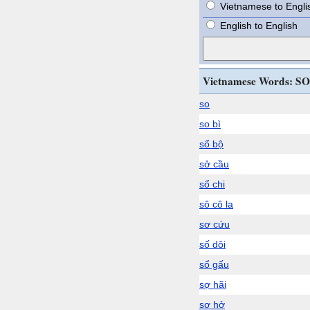
Vietnamese to Engli
English to English
Vietnamese Words: SO
so
so bì
sổ bộ
sở cầu
sổ chi
sô cô la
sơ cứu
số dôi
sổ gấu
sợ hãi
sơ hở