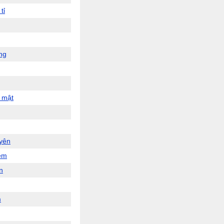
tỉ
ng
 mật
yên
ễm
n
m