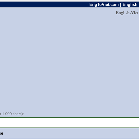
EngToViet.com | English 
English-Vie
 1,000 chars):
se