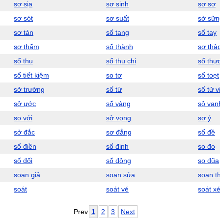
sơ sịa
sơ sinh
sơ sơ
sơ sót
sơ suất
sờ sữn
sơ tán
sổ tang
sổ tay
sơ thẩm
số thành
sơ thả
sổ thu
sổ thu chi
số thự
sổ tiết kiệm
so tơ
sổ toẹt
sở trường
số từ
số tử v
sở ước
sổ vàng
sô van
so với
sở vọng
sơ ý
sở đắc
sơ đẳng
số đề
sổ điền
sổ đinh
so đo
số đối
số đông
so đũa
soạn giả
soạn sửa
soạn t
soát
soát vé
soát xé
Prev
1
2
3
Next