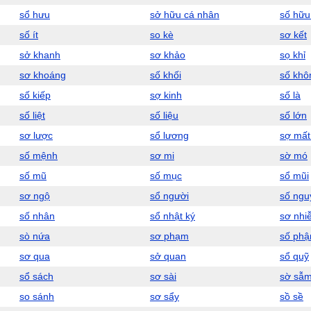
sổ hưu
sở hữu cá nhân
số hữu 
số ít
so kè
sơ kết
sở khanh
sơ khảo
sọ khỉ
sơ khoáng
số khối
số khô
số kiếp
sợ kinh
số là
số liệt
số liệu
số lớn
sơ lược
sổ lương
sợ mất
số mệnh
sơ mi
sờ mó
số mũ
số mục
sổ mũi
sơ ngộ
sổ người
số ngu
số nhân
sổ nhật ký
sơ nhi
sò nứa
sơ phạm
số phậ
sơ qua
sở quan
sổ quỹ
sổ sách
sơ sài
sờ sẫ
so sánh
sơ sẩy
sồ sề