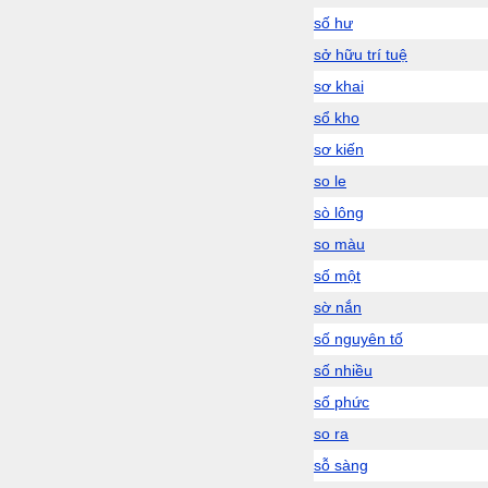
số hư
sở hữu trí tuệ
sơ khai
sổ kho
sơ kiến
so le
sò lông
so màu
số một
sờ nắn
số nguyên tố
số nhiều
số phức
so ra
sỗ sàng