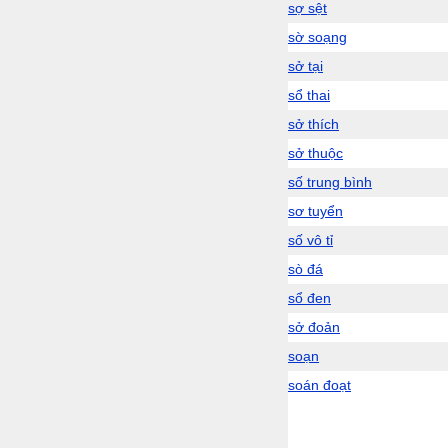
sợ sệt
sờ soạng
sở tại
sổ thai
sở thích
sở thuộc
số trung bình
sơ tuyển
số vô tỉ
sò đá
sổ đen
sở đoản
soạn
soán đoạt