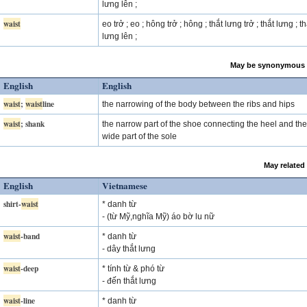
lưng lên ;
waist
eo trở ; eo ; hông trở ; hông ; thắt lưng trở ; thắt lưng ; 
lưng lên ;
May be synonymous 
English
English
waist
;
waist
line
the narrowing of the body between the ribs and hips
waist
; shank
the narrow part of the shoe connecting the heel and the
wide part of the sole
May related
English
Vietnamese
shirt-
waist
* danh từ
- (từ Mỹ,nghĩa Mỹ) áo bờ lu nữ
waist
-band
* danh từ
- dây thắt lưng
waist
-deep
* tính từ & phó từ
- đến thắt lưng
waist
-line
* danh từ