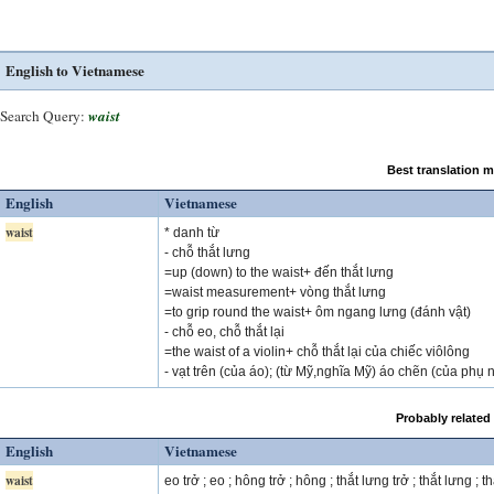
English to Vietnamese
Search Query:
waist
Best translation 
English
Vietnamese
waist
* danh từ
- chỗ thắt lưng
=up (down) to the waist+ đến thắt lưng
=waist measurement+ vòng thắt lưng
=to grip round the waist+ ôm ngang lưng (đánh vật)
- chỗ eo, chỗ thắt lại
=the waist of a violin+ chỗ thắt lại của chiếc viôlông
- vạt trên (của áo); (từ Mỹ,nghĩa Mỹ) áo chẽn (của phụ 
Probably related
English
Vietnamese
waist
eo trở ; eo ; hông trở ; hông ; thắt lưng trở ; thắt lưng ; 