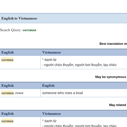
English to Vietnamese
Search Query:
oarsman
Best translation 
English
Vietnamese
oarsman
* danh từ
- người chèo thuyền, người bơi thuyền, tay chèo
May be synonymous 
English
English
oarsman
; rower
someone who rows a boat
May related
English
Vietnamese
oarsman
* danh từ
- người chèo thuyền, người bơi thuyền, tay chèo