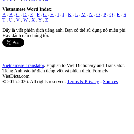
Vietnamese Word Index:
A
.
B
.
C
.
D
.
E
.
F
.
G
.
H
.
I
.
J
.
K
.
L
.
M
.
N
.
O
.
P
.
Q
.
R
.
S
.
T
.
U
.
V
.
W
.
X
.
Y
.
Z
.
Đây là việt phiên dịch tiếng anh. Bạn có thể sử dụng nó miễn phí.
Hãy đánh dấu chúng tôi:
Vietnamese Translator
. English to Viet Dictionary and Translator.
Tiếng Anh vào từ điển tiếng việt và phiên dịch. Formely
VietDicts.com.
© 2015-2026. All rights reserved.
Terms & Privacy
-
Sources