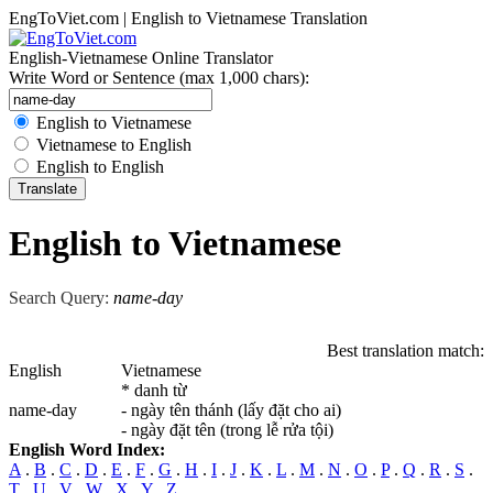
EngToViet.com | English to Vietnamese Translation
English-Vietnamese Online Translator
Write Word or Sentence (max 1,000 chars):
English to Vietnamese
Vietnamese to English
English to English
English to Vietnamese
Search Query:
name-day
Best translation match:
English
Vietnamese
* danh từ
name-day
- ngày tên thánh (lấy đặt cho ai)
- ngày đặt tên (trong lễ rửa tội)
English Word Index:
A
.
B
.
C
.
D
.
E
.
F
.
G
.
H
.
I
.
J
.
K
.
L
.
M
.
N
.
O
.
P
.
Q
.
R
.
S
.
T
.
U
.
V
.
W
.
X
.
Y
.
Z
.