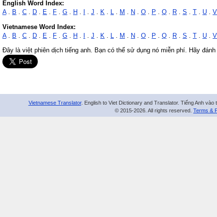
English Word Index:
A
.
B
.
C
.
D
.
E
.
F
.
G
.
H
.
I
.
J
.
K
.
L
.
M
.
N
.
O
.
P
.
Q
.
R
.
S
.
T
.
U
.
V
Vietnamese Word Index:
A
.
B
.
C
.
D
.
E
.
F
.
G
.
H
.
I
.
J
.
K
.
L
.
M
.
N
.
O
.
P
.
Q
.
R
.
S
.
T
.
U
.
V
Đây là việt phiên dịch tiếng anh. Bạn có thể sử dụng nó miễn phí. Hãy đánh
Vietnamese Translator
. English to Viet Dictionary and Translator. Tiếng Anh vào 
© 2015-2026. All rights reserved.
Terms & P