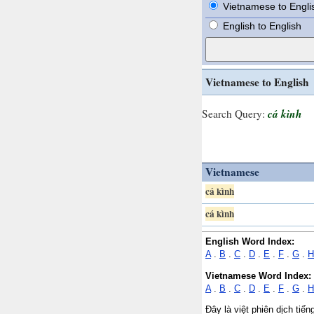
Vietnamese to Engli
English to English
Vietnamese to English
cá kình
Search Query:
Vietnamese
cá kình
cá kình
English Word Index:
A
.
B
.
C
.
D
.
E
.
F
.
G
.
H
Vietnamese Word Index:
A
.
B
.
C
.
D
.
E
.
F
.
G
.
H
Đây là việt phiên dịch tiế