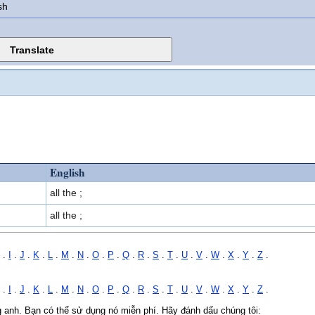
sh
English
all the ;
all the ;
.
I
.
J
.
K
.
L
.
M
.
N
.
O
.
P
.
Q
.
R
.
S
.
T
.
U
.
V
.
W
.
X
.
Y
.
Z
.
.
I
.
J
.
K
.
L
.
M
.
N
.
O
.
P
.
Q
.
R
.
S
.
T
.
U
.
V
.
W
.
X
.
Y
.
Z
.
ng anh. Bạn có thể sử dụng nó miễn phí. Hãy đánh dấu chúng tôi: