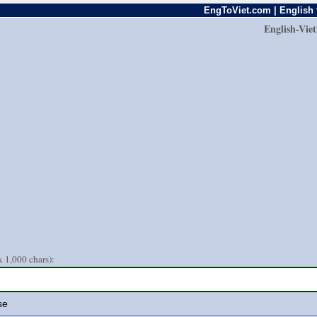
EngToViet.com | English 
English-Vie
 1,000 chars):
se