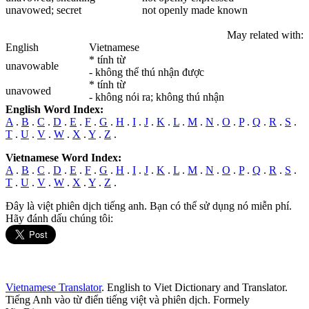
unavowed
; secret
not openly made known
May related with:
English
Vietnamese
* tính từ
unavowable
- không thể thú nhận được
* tính từ
unavowed
- không nói ra; không thú nhận
English Word Index:
A
.
B
.
C
.
D
.
E
.
F
.
G
.
H
.
I
.
J
.
K
.
L
.
M
.
N
.
O
.
P
.
Q
.
R
.
S
.
T
.
U
.
V
.
W
.
X
.
Y
.
Z
.
Vietnamese Word Index:
A
.
B
.
C
.
D
.
E
.
F
.
G
.
H
.
I
.
J
.
K
.
L
.
M
.
N
.
O
.
P
.
Q
.
R
.
S
.
T
.
U
.
V
.
W
.
X
.
Y
.
Z
.
Đây là việt phiên dịch tiếng anh. Bạn có thể sử dụng nó miễn phí.
Hãy đánh dấu chúng tôi:
Vietnamese Translator
. English to Viet Dictionary and Translator.
Tiếng Anh vào từ điển tiếng việt và phiên dịch. Formely