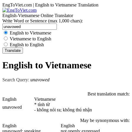
EngToViet.com | English to Vietnamese Translation
English-Vietnamese Online Translator
Write Word or Sentence (max 1,000 chars):
English to Vietnamese
Vietnamese to English
English to English
English to Vietnamese
Search Query:
unavowed
Best translation match:
English
Vietnamese
* tính từ
unavowed
- không nói ra; không thú nhận
May be synonymous with:
English
English
unavowed
; sneaking
not openly expressed