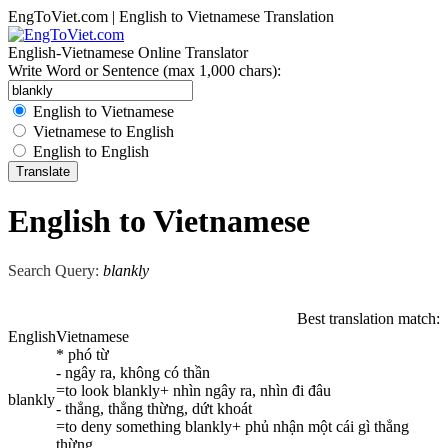
EngToViet.com | English to Vietnamese Translation
English-Vietnamese Online Translator
Write Word or Sentence (max 1,000 chars):
English to Vietnamese
Vietnamese to English
English to English
English to Vietnamese
Search Query:
blankly
Best translation match:
English
Vietnamese
* phó từ
- ngây ra, không có thần
=to look blankly+ nhìn ngây ra, nhìn đi đâu
blankly
- thẳng, thẳng thừng, dứt khoát
=to deny something blankly+ phủ nhận một cái gì thẳng
thừng