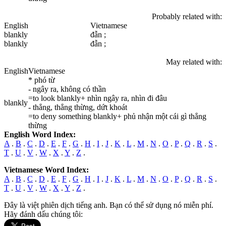
Probably related with:
English
Vietnamese
blankly
đẫn ;
blankly
đẫn ;
May related with:
English
Vietnamese
* phó từ
- ngây ra, không có thần
=to look blankly+ nhìn ngây ra, nhìn đi đâu
blankly
- thẳng, thẳng thừng, dứt khoát
=to deny something blankly+ phủ nhận một cái gì thẳng
thừng
English Word Index:
A
.
B
.
C
.
D
.
E
.
F
.
G
.
H
.
I
.
J
.
K
.
L
.
M
.
N
.
O
.
P
.
Q
.
R
.
S
.
T
.
U
.
V
.
W
.
X
.
Y
.
Z
.
Vietnamese Word Index:
A
.
B
.
C
.
D
.
E
.
F
.
G
.
H
.
I
.
J
.
K
.
L
.
M
.
N
.
O
.
P
.
Q
.
R
.
S
.
T
.
U
.
V
.
W
.
X
.
Y
.
Z
.
Đây là việt phiên dịch tiếng anh. Bạn có thể sử dụng nó miễn phí.
Hãy đánh dấu chúng tôi: