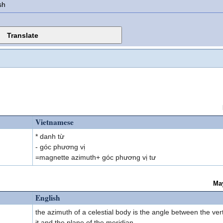
sh
Vietnamese
* danh từ
- góc phương vị
=magnette azimuth+ góc phương vị tư
Ma
English
the azimuth of a celestial body is the angle between the ver
it and the plane of the meridian