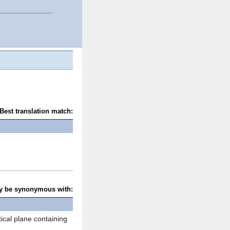
Best translation match:
y be synonymous with:
tical plane containing