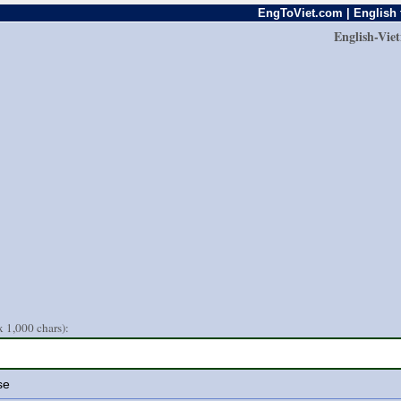
EngToViet.com | English 
English-Vie
 1,000 chars):
se