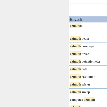
English
azimuth
al
azimuth
beam
azimuth
coverage
azimuth
drive
azimuth
potentiometer
azimuth
rate
azimuth
resolution
azimuth
selsyn
azimuth
sweep
computed
azimuth