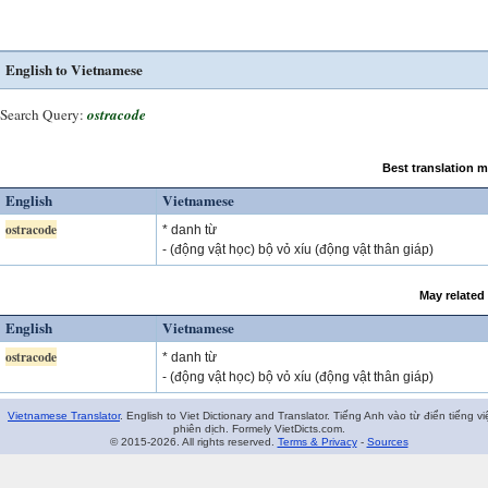
English to Vietnamese
Search Query:
ostracode
Best translation 
English
Vietnamese
ostracode
* danh từ
- (động vật học) bộ vỏ xíu (động vật thân giáp)
May related
English
Vietnamese
ostracode
* danh từ
- (động vật học) bộ vỏ xíu (động vật thân giáp)
Vietnamese Translator
. English to Viet Dictionary and Translator. Tiếng Anh vào từ điển tiếng vi
phiên dịch. Formely VietDicts.com.
© 2015-2026. All rights reserved.
Terms & Privacy
-
Sources