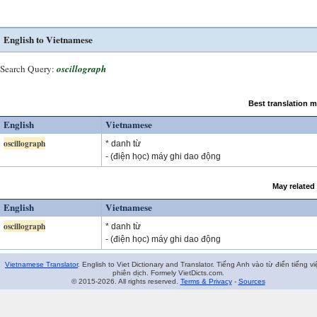
English to Vietnamese
Search Query:
oscillograph
Best translation 
English
Vietnamese
oscillograph
* danh từ
- (điện học) máy ghi dao động
May related
English
Vietnamese
oscillograph
* danh từ
- (điện học) máy ghi dao động
Vietnamese Translator
. English to Viet Dictionary and Translator. Tiếng Anh vào từ điển tiếng vi
phiên dịch. Formely VietDicts.com.
© 2015-2026. All rights reserved.
Terms & Privacy
-
Sources