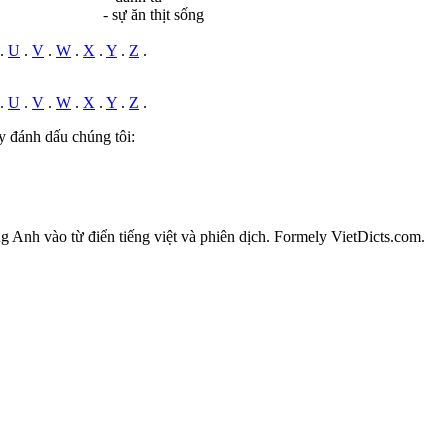
- sự ăn thịt sống
.
U
.
V
.
W
.
X
.
Y
.
Z
.
.
U
.
V
.
W
.
X
.
Y
.
Z
.
y đánh dấu chúng tôi:
ếng Anh vào từ điển tiếng việt và phiên dịch. Formely VietDicts.com.