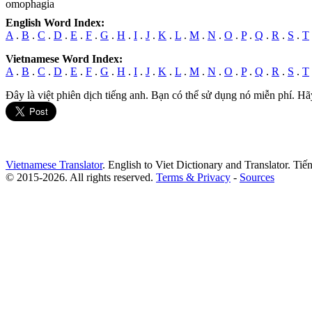
omophagia
English Word Index:
A
.
B
.
C
.
D
.
E
.
F
.
G
.
H
.
I
.
J
.
K
.
L
.
M
.
N
.
O
.
P
.
Q
.
R
.
S
.
T
Vietnamese Word Index:
A
.
B
.
C
.
D
.
E
.
F
.
G
.
H
.
I
.
J
.
K
.
L
.
M
.
N
.
O
.
P
.
Q
.
R
.
S
.
T
Đây là việt phiên dịch tiếng anh. Bạn có thể sử dụng nó miễn phí. Hã
Vietnamese Translator
. English to Viet Dictionary and Translator. Ti
© 2015-2026. All rights reserved.
Terms & Privacy
-
Sources