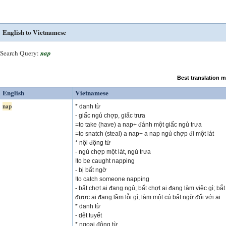
English to Vietnamese
Search Query:
nap
Best translation 
English
Vietnamese
nap
* danh từ
- giấc ngủ chợp, giấc trưa
=to take (have) a nap+ đánh một giấc ngủ trưa
=to snatch (steal) a nap+ a nap ngủ chợp đi một lát
* nội động từ
- ngủ chợp một lát, ngủ trưa
!to be caught napping
- bị bất ngờ
!to catch someone napping
- bất chợt ai đang ngủ; bất chợt ai đang làm việc gì; bắt
được ai đang lầm lỗi gì; làm một cú bất ngờ đối với ai
* danh từ
- dệt tuyết
* ngoại động từ