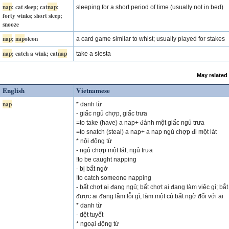
nap
; cat sleep; cat
nap
;
sleeping for a short period of time (usually not in bed)
forty winks; short sleep;
snooze
nap
;
nap
oleon
a card game similar to whist; usually played for stakes
nap
; catch a wink; cat
nap
take a siesta
May related
English
Vietnamese
nap
* danh từ
- giấc ngủ chợp, giấc trưa
=to take (have) a nap+ đánh một giấc ngủ trưa
=to snatch (steal) a nap+ a nap ngủ chợp đi một lát
* nội động từ
- ngủ chợp một lát, ngủ trưa
!to be caught napping
- bị bất ngờ
!to catch someone napping
- bất chợt ai đang ngủ; bất chợt ai đang làm việc gì; bắt
được ai đang lầm lỗi gì; làm một cú bất ngờ đối với ai
* danh từ
- dệt tuyết
* ngoại động từ