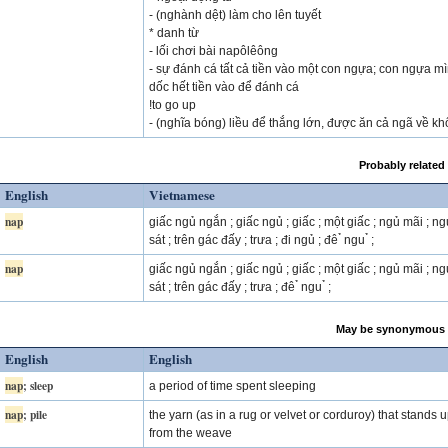
- (nghành dệt) làm cho lên tuyết
* danh từ
- lối chơi bài napôlêông
- sự đánh cá tất cả tiền vào một con ngựa; con ngựa m
dốc hết tiền vào để đánh cá
!to go up
- (nghĩa bóng) liều để thắng lớn, được ăn cả ngã về kh
Probably related
English
Vietnamese
nap
giấc ngủ ngắn ; giấc ngủ ; giấc ; một giấc ; ngủ mãi ; ng
sát ; trên gác đấy ; trưa ; đi ngủ ; đê ̉ ngu ̉ ;
nap
giấc ngủ ngắn ; giấc ngủ ; giấc ; một giấc ; ngủ mãi ; ng
sát ; trên gác đấy ; trưa ; đê ̉ ngu ̉ ;
May be synonymous 
English
English
nap
; sleep
a period of time spent sleeping
nap
; pile
the yarn (as in a rug or velvet or corduroy) that stands 
from the weave