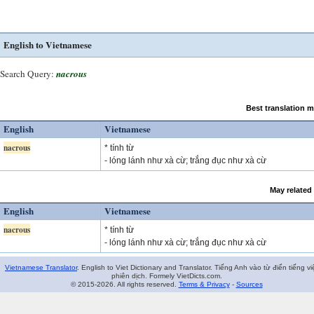
English to Vietnamese
Search Query:
nacrous
Best translation 
English
Vietnamese
nacrous
* tính từ
- lóng lánh như xà cừ; trắng đục như xà cừ
May related
English
Vietnamese
nacrous
* tính từ
- lóng lánh như xà cừ; trắng đục như xà cừ
Vietnamese Translator
. English to Viet Dictionary and Translator. Tiếng Anh vào từ điển tiếng vi
phiên dịch. Formely VietDicts.com.
© 2015-2026. All rights reserved.
Terms & Privacy
-
Sources