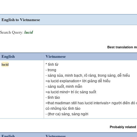
English to Vietnamese
Search Query:
lucid
Best translation 
English
Vietnamese
lucid
* tính từ
- trong
- sáng sủa, minh bạch, rõ ràng, trong sáng, dễ hiểu
=a lucid explanation+ lời giảng dễ hiểu
- sáng suốt, minh mẫn
=a lucid mind+ trí óc sáng suốt
- tỉnh táo
=that madiman still has lucid interivals+ người điên đó
có những lúc tỉnh táo
- (thơ ca) sáng, sáng ngời
Probably related
English
Vietnamese