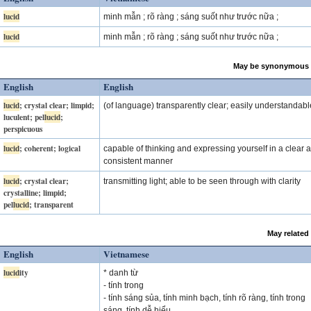
lucid
minh mẫn ; rõ ràng ; sáng suốt như trước nữa ;
lucid
minh mẫn ; rõ ràng ; sáng suốt như trước nữa ;
May be synonymous 
English
English
lucid
; crystal clear; limpid;
(of language) transparently clear; easily understandabl
luculent; pel
lucid
;
perspicuous
lucid
; coherent; logical
capable of thinking and expressing yourself in a clear 
consistent manner
lucid
; crystal clear;
transmitting light; able to be seen through with clarity
crystalline; limpid;
pel
lucid
; transparent
May related
English
Vietnamese
lucid
ity
* danh từ
- tính trong
- tính sáng sủa, tính minh bạch, tính rõ ràng, tính trong
sáng, tính dễ hiểu