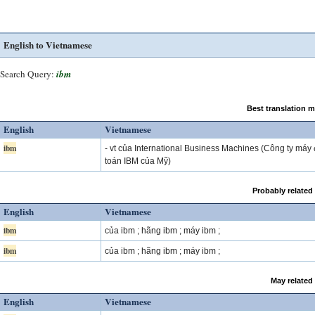
English to Vietnamese
Search Query:
ibm
Best translation 
English
Vietnamese
ibm
- vt của International Business Machines (Công ty máy 
toán IBM của Mỹ)
Probably related
English
Vietnamese
ibm
của ibm ; hãng ibm ; máy ibm ;
ibm
của ibm ; hãng ibm ; máy ibm ;
May related
English
Vietnamese