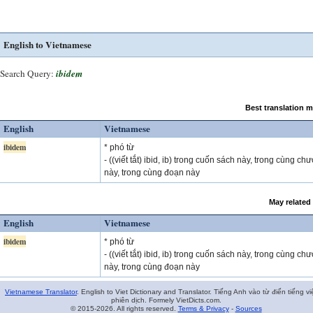
English to Vietnamese
Search Query:
ibidem
Best translation 
English
Vietnamese
ibidem
* phó từ
- ((viết tắt) ibid, ib) trong cuốn sách này, trong cùng ch
này, trong cùng đoạn này
May related
English
Vietnamese
ibidem
* phó từ
- ((viết tắt) ibid, ib) trong cuốn sách này, trong cùng ch
này, trong cùng đoạn này
Vietnamese Translator
. English to Viet Dictionary and Translator. Tiếng Anh vào từ điển tiếng vi
phiên dịch. Formely VietDicts.com.
© 2015-2026. All rights reserved.
Terms & Privacy
-
Sources