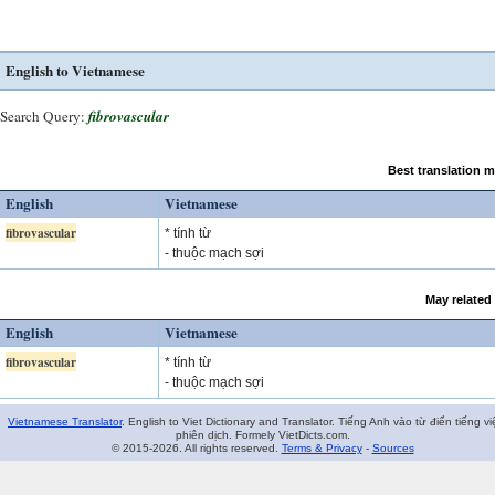
English to Vietnamese
Search Query:
fibrovascular
Best translation 
English
Vietnamese
fibrovascular
* tính từ
- thuộc mạch sợi
May related
English
Vietnamese
fibrovascular
* tính từ
- thuộc mạch sợi
Vietnamese Translator
. English to Viet Dictionary and Translator. Tiếng Anh vào từ điển tiếng vi
phiên dịch. Formely VietDicts.com.
© 2015-2026. All rights reserved.
Terms & Privacy
-
Sources