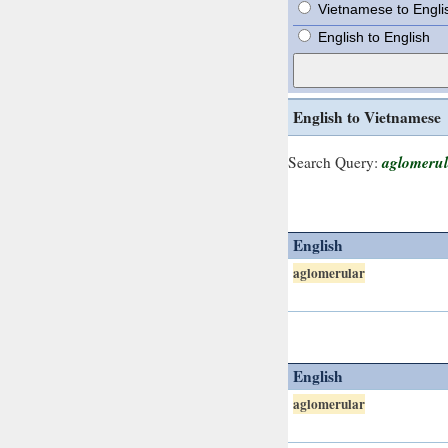
Vietnamese to Engli
English to English
English to Vietnamese
aglomerul
Search Query:
English
aglomerular
English
aglomerular