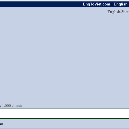
EngToViet.com | English 
English-Vie
 1,000 chars):
se