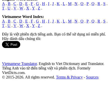
A
.
B
.
C
.
D
.
E
.
F
.
G
.
H
.
I
.
J
.
K
.
L
.
M
.
N
.
O
.
P
.
Q
.
R
.
S
.
T
.
U
.
V
.
W
.
X
.
Y
.
Z
.
Vietnamese Word Index:
A
.
B
.
C
.
D
.
E
.
F
.
G
.
H
.
I
.
J
.
K
.
L
.
M
.
N
.
O
.
P
.
Q
.
R
.
S
.
T
.
U
.
V
.
W
.
X
.
Y
.
Z
.
Đây là việt phiên dịch tiếng anh. Bạn có thể sử dụng nó miễn phí.
Hãy đánh dấu chúng tôi:
Vietnamese Translator
. English to Viet Dictionary and Translator.
Tiếng Anh vào từ điển tiếng việt và phiên dịch. Formely
VietDicts.com.
© 2015-2026. All rights reserved.
Terms & Privacy
-
Sources