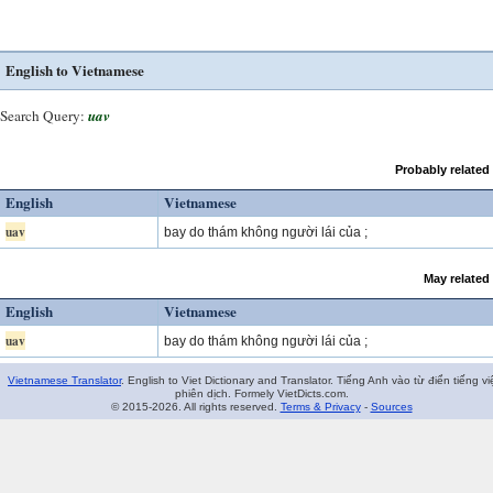
English to Vietnamese
Search Query:
uav
Probably related
English
Vietnamese
uav
bay do thám không người lái của ;
May related
English
Vietnamese
uav
bay do thám không người lái của ;
Vietnamese Translator
. English to Viet Dictionary and Translator. Tiếng Anh vào từ điển tiếng vi
phiên dịch. Formely VietDicts.com.
© 2015-2026. All rights reserved.
Terms & Privacy
-
Sources