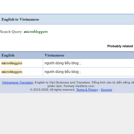
English to Vietnamese
Search Query:
microbloggers
Probably related
English
Vietnamese
microbloggers
người dùng tiểu blog ;
microbloggers
người dùng tiểu blog ;
Vietnamese Translator
. English to Viet Dictionary and Translator. Tiếng Anh vào từ điển tiếng vi
phiên dịch. Formely VietDicts.com.
© 2015-2026. All rights reserved.
Terms & Privacy
-
Sources