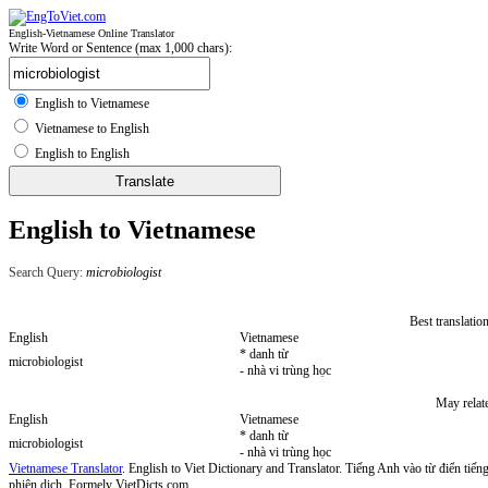
English-Vietnamese Online Translator
Write Word or Sentence (max 1,000 chars):
English to Vietnamese
Vietnamese to English
English to English
English to Vietnamese
Search Query:
microbiologist
Best translatio
English
Vietnamese
* danh từ
microbiologist
- nhà vi trùng học
May relat
English
Vietnamese
* danh từ
microbiologist
- nhà vi trùng học
Vietnamese Translator
. English to Viet Dictionary and Translator. Tiếng Anh vào từ điển tiếng
phiên dịch. Formely VietDicts.com.