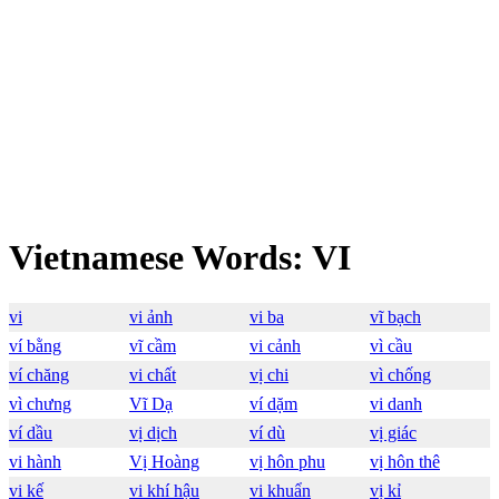
Vietnamese Words: VI
vi
vi ảnh
vi ba
vĩ bạch
ví bằng
vĩ cầm
vi cảnh
vì cầu
ví chăng
vi chất
vị chi
vì chống
vì chưng
Vĩ Dạ
ví dặm
vi danh
ví dầu
vị dịch
ví dù
vị giác
vi hành
Vị Hoàng
vị hôn phu
vị hôn thê
vi kế
vi khí hậu
vi khuẩn
vị kỉ