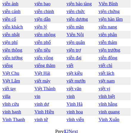
viễn ảnh
viên bao
viện bảo tàng
Viên Bình
viễn cảnh
viễn chinh
viên chức
viện chứng
viễn cổ
viện dẫn
viễn dương
viện hàn lâm
viễn khách
viện lý
viên mãn
viên nang
viễn nhật
viên nhộng
Viên Nội
viên phân
viện phí
viễn phố
viện quân
viễn thám
viên thông
viễn tiêu
viện trợ
viện trưởng
viễn tưởng
viển vông
viễn đại
viễn đông
viếng
viếng thăm
viết
viết chì
Việt Chu
Việt Hải
việt kiều
viết lách
Việt Lâm
viết máy
viết mướn
việt nam
viết tay
Việt Thành
việt văn
việt vị
villa
vin
vinh
vĩnh biệt
vĩnh cửu
vinh dự
Vinh Hà
vĩnh hằng
vinh hạnh
Vinh Hiền
vinh hoa
vinh quang
Vinh Thanh
vinh tứ
vĩnh viễn
Vinh Xuân
Prev
1
2
Next