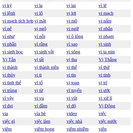
vị kỷ
vi la
vị lai
vì lẽ
vi lệnh
vi lô
vị lợi
vi mạch
vi mạch tích hợp
vị mặt
vi mô
vi nấm
vì nể
vị ngộ
vi ngữ
vĩ nhân
ví như
vì nỗi
vi ô lông
vi phạm
vi phân
vì rằng
vì sao
vi sinh
vi sinh học
vi sinh vật
vi sóng
vi ta min
Vị Tân
vị tất
vị tha
Vị Thắng
vi thành
vị thành niên
vi thể
ví thử
vi thủy
vi ti
vi tin
vi tinh
vi tinh thể
vĩ tố
vị toan
vị trí
vi trùng
vị từ
vĩ tuyến
vi ước
vì vậy
vi vu
vi vút
vi xử lí
vĩ đại
ví đầm
vĩ độ
Vị Đông
via
vỉa hè
video
việc
việc gì
việc làm
việc nhà
việc nước
viêm
viêm họng
viêm nhiễm
viên