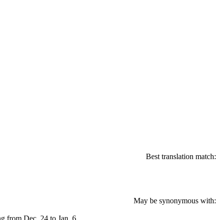
Best translation match:
May be synonymous with:
ng from Dec. 24 to Jan. 6