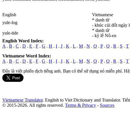
English
Vietnamese
* danh từ
yule
-log
- khúc củi đốt ngày 
* danh từ
yule
-tide
- kỳ lễ Nô-en
English Word Index:
A
.
B
.
C
.
D
.
E
.
F
.
G
.
H
.
I
.
J
.
K
.
L
.
M
.
N
.
O
.
P
.
Q
.
R
.
S
.
T
Vietnamese Word Index:
A
.
B
.
C
.
D
.
E
.
F
.
G
.
H
.
I
.
J
.
K
.
L
.
M
.
N
.
O
.
P
.
Q
.
R
.
S
.
T
Đây là việt phiên dịch tiếng anh. Bạn có thể sử dụng nó miễn phí. Hã
Vietnamese Translator
. English to Viet Dictionary and Translator. Ti
© 2015-2026. All rights reserved.
Terms & Privacy
-
Sources