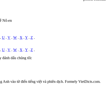
lễ Nô-en
.
U
.
V
.
W
.
X
.
Y
.
Z
.
.
U
.
V
.
W
.
X
.
Y
.
Z
.
y đánh dấu chúng tôi:
ếng Anh vào từ điển tiếng việt và phiên dịch. Formely VietDicts.com.