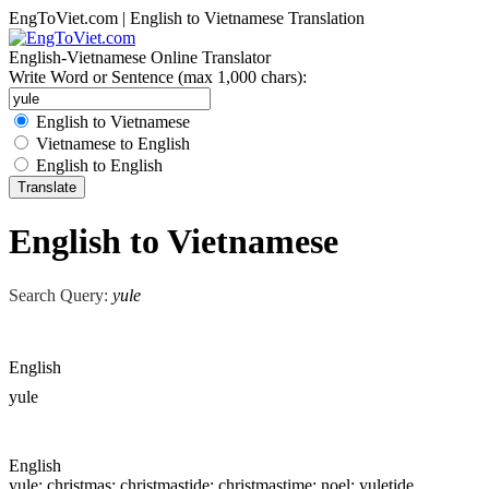
EngToViet.com | English to Vietnamese Translation
English-Vietnamese Online Translator
Write Word or Sentence (max 1,000 chars):
English to Vietnamese
Vietnamese to English
English to English
English to Vietnamese
Search Query:
yule
English
yule
English
yule
; christmas; christmastide; christmastime; noel;
yule
tide