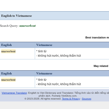
English to Vietnamese
Search Query:
unarsorbent
Best translation 
English
Vietnamese
unarsorbent
* tính từ
- không hút nước, không thấm hút
May related
English
Vietnamese
unarsorbent
* tính từ
- không hút nước, không thấm hút
Vietnamese Translator
. English to Viet Dictionary and Translator. Tiếng Anh vào từ điển tiếng vi
phiên dịch. Formely VietDicts.com.
© 2015-2026. All rights reserved.
Terms & Privacy
-
Sources