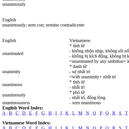
unanimously
English
unanimously
; nem con; nemine contradicente
English
Vietnamese
* tính từ
- không nhộn nhịp, không sôi nổ
unanimated
- không bị kích động, không bị k
=unanimated by any ambition+ k
* danh từ
unanimity
- sự nhất trí
=with unanimity+ nhất trí
* tính từ
unanimous
- nhất trí
* phó từ
unanimously
- nhất trí, đồng lòng
unanimousness
- xem unanimous
English Word Index:
A
.
B
.
C
.
D
.
E
.
F
.
G
.
H
.
I
.
J
.
K
.
L
.
M
.
N
.
O
.
P
.
Q
.
R
.
S
.
T
Vietnamese Word Index:
A
.
B
.
C
.
D
.
E
.
F
.
G
.
H
.
I
.
J
.
K
.
L
.
M
.
N
.
O
.
P
.
Q
.
R
.
S
.
T