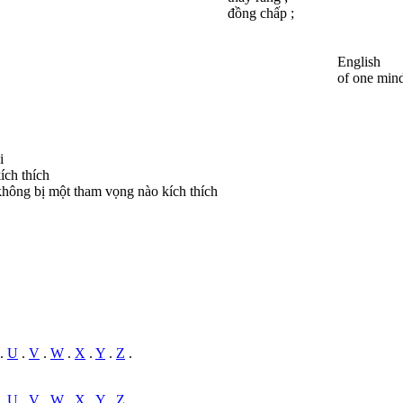
đồng chấp ;
English
of one mind
i
ích thích
hông bị một tham vọng nào kích thích
.
U
.
V
.
W
.
X
.
Y
.
Z
.
.
U
.
V
.
W
.
X
.
Y
.
Z
.