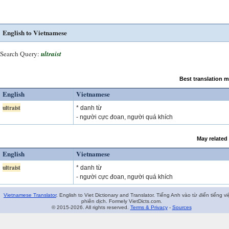
English to Vietnamese
Search Query:
ultraist
Best translation 
English
Vietnamese
ultraist
* danh từ
- người cực đoan, người quá khích
May related
English
Vietnamese
ultraist
* danh từ
- người cực đoan, người quá khích
Vietnamese Translator
. English to Viet Dictionary and Translator. Tiếng Anh vào từ điển tiếng vi
phiên dịch. Formely VietDicts.com.
© 2015-2026. All rights reserved.
Terms & Privacy
-
Sources