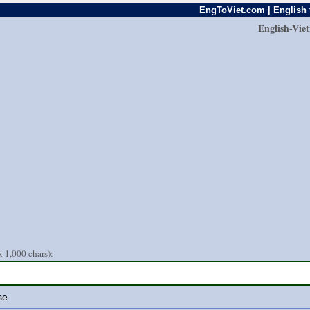
EngToViet.com | English 
English-Vie
 1,000 chars):
se