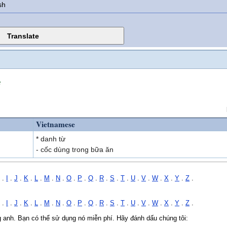
sh
s
Vietnamese
* danh từ
- cốc dùng trong bữa ăn
.
I
.
J
.
K
.
L
.
M
.
N
.
O
.
P
.
Q
.
R
.
S
.
T
.
U
.
V
.
W
.
X
.
Y
.
Z
.
.
I
.
J
.
K
.
L
.
M
.
N
.
O
.
P
.
Q
.
R
.
S
.
T
.
U
.
V
.
W
.
X
.
Y
.
Z
.
ng anh. Bạn có thể sử dụng nó miễn phí. Hãy đánh dấu chúng tôi: