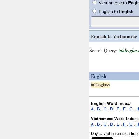
Vietnamese to Engli
English to English
English to Vietnamese
table-glas
Search Query:
English
table-glass
English Word Index:
A
.
B
.
C
.
D
.
E
.
F
.
G
.
H
Vietnamese Word Index:
A
.
B
.
C
.
D
.
E
.
F
.
G
.
H
Đây là việt phiên dịch tiế