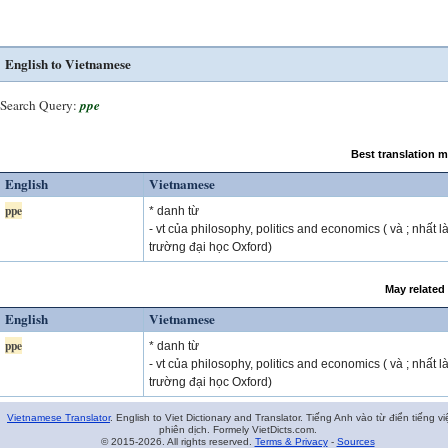
English to Vietnamese
Search Query:
ppe
Best translation 
English
Vietnamese
ppe
* danh từ
- vt của philosophy, politics and economics (
và
; nhất l
trường đại học Oxford)
May related
English
Vietnamese
ppe
* danh từ
- vt của philosophy, politics and economics (
và
; nhất l
trường đại học Oxford)
Vietnamese Translator
. English to Viet Dictionary and Translator. Tiếng Anh vào từ điển tiếng vi
phiên dịch. Formely VietDicts.com.
© 2015-2026. All rights reserved.
Terms & Privacy
-
Sources