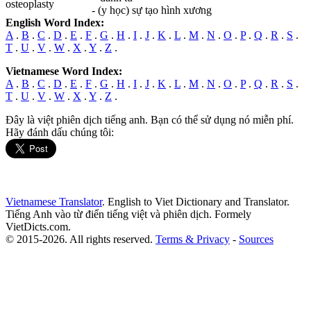
osteoplasty
- (y học) sự tạo hình xương
English Word Index:
A
.
B
.
C
.
D
.
E
.
F
.
G
.
H
.
I
.
J
.
K
.
L
.
M
.
N
.
O
.
P
.
Q
.
R
.
S
.
T
.
U
.
V
.
W
.
X
.
Y
.
Z
.
Vietnamese Word Index:
A
.
B
.
C
.
D
.
E
.
F
.
G
.
H
.
I
.
J
.
K
.
L
.
M
.
N
.
O
.
P
.
Q
.
R
.
S
.
T
.
U
.
V
.
W
.
X
.
Y
.
Z
.
Đây là việt phiên dịch tiếng anh. Bạn có thể sử dụng nó miễn phí.
Hãy đánh dấu chúng tôi:
Vietnamese Translator
. English to Viet Dictionary and Translator.
Tiếng Anh vào từ điển tiếng việt và phiên dịch. Formely
VietDicts.com.
© 2015-2026. All rights reserved.
Terms & Privacy
-
Sources