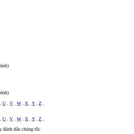
rình)
rình)
.
U
.
V
.
W
.
X
.
Y
.
Z
.
.
U
.
V
.
W
.
X
.
Y
.
Z
.
y đánh dấu chúng tôi: