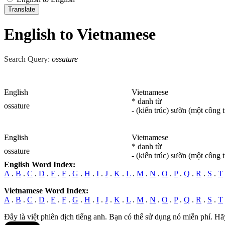
English to Vietnamese
Search Query:
ossature
English
Vietnamese
* danh từ
ossature
- (kiến trúc) sườn (một công t
English
Vietnamese
* danh từ
ossature
- (kiến trúc) sườn (một công t
English Word Index:
A
.
B
.
C
.
D
.
E
.
F
.
G
.
H
.
I
.
J
.
K
.
L
.
M
.
N
.
O
.
P
.
Q
.
R
.
S
.
T
Vietnamese Word Index:
A
.
B
.
C
.
D
.
E
.
F
.
G
.
H
.
I
.
J
.
K
.
L
.
M
.
N
.
O
.
P
.
Q
.
R
.
S
.
T
Đây là việt phiên dịch tiếng anh. Bạn có thể sử dụng nó miễn phí. Hã