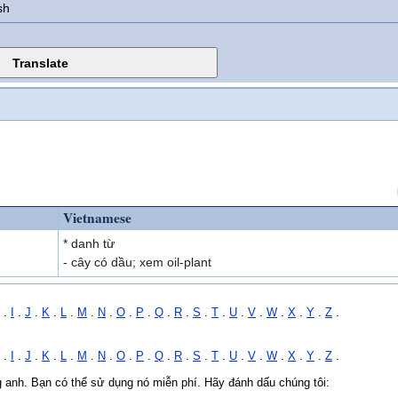
sh
Vietnamese
* danh từ
- cây có dầu; xem oil-plant
.
I
.
J
.
K
.
L
.
M
.
N
.
O
.
P
.
Q
.
R
.
S
.
T
.
U
.
V
.
W
.
X
.
Y
.
Z
.
.
I
.
J
.
K
.
L
.
M
.
N
.
O
.
P
.
Q
.
R
.
S
.
T
.
U
.
V
.
W
.
X
.
Y
.
Z
.
ng anh. Bạn có thể sử dụng nó miễn phí. Hãy đánh dấu chúng tôi: