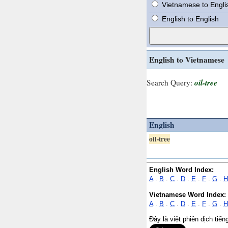
Vietnamese to Engli
English to English
English to Vietnamese
oil-tree
Search Query:
English
oil-tree
English Word Index:
A
.
B
.
C
.
D
.
E
.
F
.
G
.
H
Vietnamese Word Index:
A
.
B
.
C
.
D
.
E
.
F
.
G
.
H
Đây là việt phiên dịch tiế