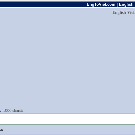
EngToViet.com | English 
English-Vie
 1,000 chars):
se