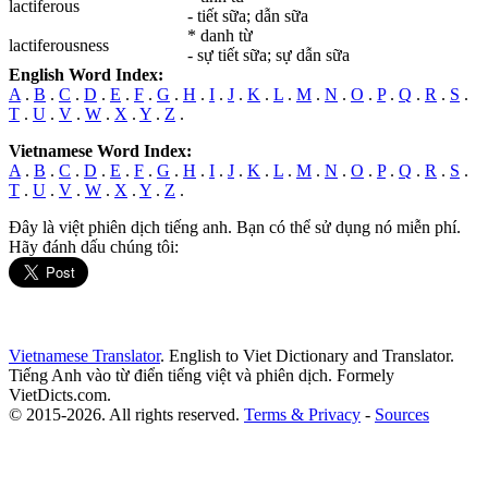
lactiferous
- tiết sữa; dẫn sữa
* danh từ
lactiferousness
- sự tiết sữa; sự dẫn sữa
English Word Index:
A
.
B
.
C
.
D
.
E
.
F
.
G
.
H
.
I
.
J
.
K
.
L
.
M
.
N
.
O
.
P
.
Q
.
R
.
S
.
T
.
U
.
V
.
W
.
X
.
Y
.
Z
.
Vietnamese Word Index:
A
.
B
.
C
.
D
.
E
.
F
.
G
.
H
.
I
.
J
.
K
.
L
.
M
.
N
.
O
.
P
.
Q
.
R
.
S
.
T
.
U
.
V
.
W
.
X
.
Y
.
Z
.
Đây là việt phiên dịch tiếng anh. Bạn có thể sử dụng nó miễn phí.
Hãy đánh dấu chúng tôi:
Vietnamese Translator
. English to Viet Dictionary and Translator.
Tiếng Anh vào từ điển tiếng việt và phiên dịch. Formely
VietDicts.com.
© 2015-2026. All rights reserved.
Terms & Privacy
-
Sources