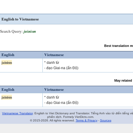
English to Vietnamese
Search Query:
jainism
Best translation 
English
Vietnamese
jainism
* danh từ
- đạo Giai-na (ấn Độ)
May related
English
Vietnamese
jainism
* danh từ
- đạo Giai-na (ấn Độ)
Vietnamese Translator
. English to Viet Dictionary and Translator. Tiếng Anh vào từ điển tiếng vi
phiên dịch. Formely VietDicts.com.
© 2015-2026. All rights reserved.
Terms & Privacy
-
Sources