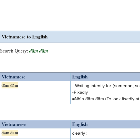
Vietnamese to English
đăm đăm
Search Query:
Vietnamese
English
đăm đăm
- Waiting intently for (someone, s
-Fixedly
=Nhìn đăm đăm+To look fixedly at, 
Vietnamese
English
đăm đăm
clearly ;