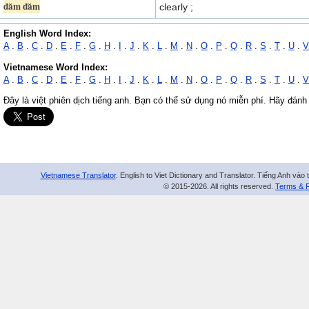
đăm đăm
clearly ;
English Word Index:
A
.
B
.
C
.
D
.
E
.
F
.
G
.
H
.
I
.
J
.
K
.
L
.
M
.
N
.
O
.
P
.
Q
.
R
.
S
.
T
.
U
.
V
Vietnamese Word Index:
A
.
B
.
C
.
D
.
E
.
F
.
G
.
H
.
I
.
J
.
K
.
L
.
M
.
N
.
O
.
P
.
Q
.
R
.
S
.
T
.
U
.
V
Đây là việt phiên dịch tiếng anh. Bạn có thể sử dụng nó miễn phí. Hãy đánh
Vietnamese Translator
. English to Viet Dictionary and Translator. Tiếng Anh vào 
© 2015-2026. All rights reserved.
Terms & P