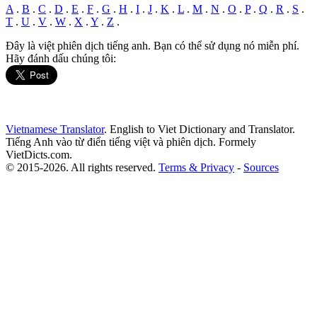
A
.
B
.
C
.
D
.
E
.
F
.
G
.
H
.
I
.
J
.
K
.
L
.
M
.
N
.
O
.
P
.
Q
.
R
.
S
.
T
.
U
.
V
.
W
.
X
.
Y
.
Z
.
Đây là việt phiên dịch tiếng anh. Bạn có thể sử dụng nó miễn phí.
Hãy đánh dấu chúng tôi:
Vietnamese Translator
. English to Viet Dictionary and Translator.
Tiếng Anh vào từ điển tiếng việt và phiên dịch. Formely
VietDicts.com.
© 2015-2026. All rights reserved.
Terms & Privacy
-
Sources