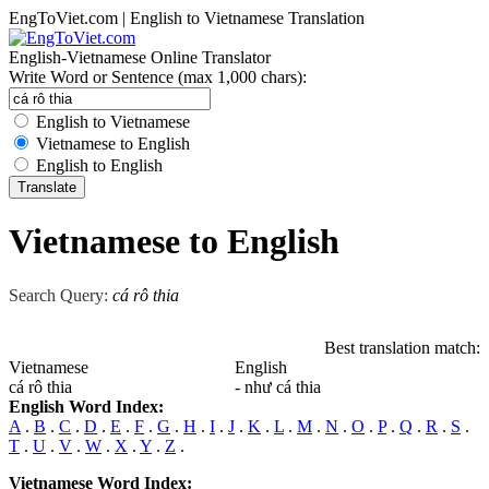
EngToViet.com | English to Vietnamese Translation
English-Vietnamese Online Translator
Write Word or Sentence (max 1,000 chars):
English to Vietnamese
Vietnamese to English
English to English
Vietnamese to English
Search Query:
cá rô thia
Best translation match:
Vietnamese
English
cá rô thia
- như cá thia
English Word Index:
A
.
B
.
C
.
D
.
E
.
F
.
G
.
H
.
I
.
J
.
K
.
L
.
M
.
N
.
O
.
P
.
Q
.
R
.
S
.
T
.
U
.
V
.
W
.
X
.
Y
.
Z
.
Vietnamese Word Index: