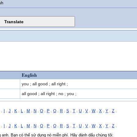
sh
English
you ; all good ; all right ;
all good ; all right ; no ; you ;
.
I
.
J
.
K
.
L
.
M
.
N
.
O
.
P
.
Q
.
R
.
S
.
T
.
U
.
V
.
W
.
X
.
Y
.
Z
.
.
I
.
J
.
K
.
L
.
M
.
N
.
O
.
P
.
Q
.
R
.
S
.
T
.
U
.
V
.
W
.
X
.
Y
.
Z
.
ng anh. Bạn có thể sử dụng nó miễn phí. Hãy đánh dấu chúng tôi: