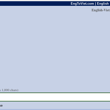
EngToViet.com | English 
English-Vie
 1,000 chars):
se