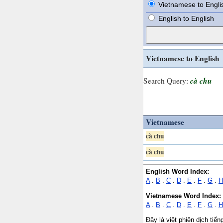
Vietnamese to Engli
English to English
Vietnamese to English
cà chu
Search Query:
Vietnamese
cà chu
cà chu
English Word Index:
A
.
B
.
C
.
D
.
E
.
F
.
G
.
H
Vietnamese Word Index:
A
.
B
.
C
.
D
.
E
.
F
.
G
.
H
Đây là việt phiên dịch tiế