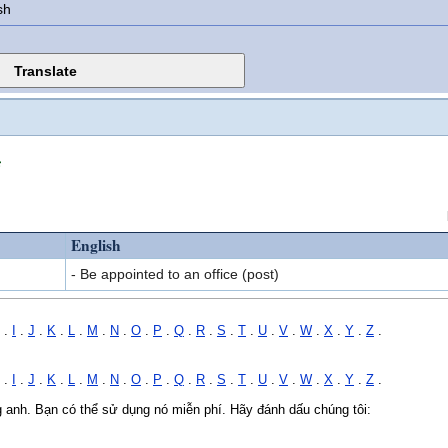
sh
c
English
- Be appointed to an office (post)
.
I
.
J
.
K
.
L
.
M
.
N
.
O
.
P
.
Q
.
R
.
S
.
T
.
U
.
V
.
W
.
X
.
Y
.
Z
.
.
I
.
J
.
K
.
L
.
M
.
N
.
O
.
P
.
Q
.
R
.
S
.
T
.
U
.
V
.
W
.
X
.
Y
.
Z
.
ng anh. Bạn có thể sử dụng nó miễn phí. Hãy đánh dấu chúng tôi: