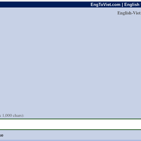
EngToViet.com | English 
English-Vie
 1,000 chars):
se