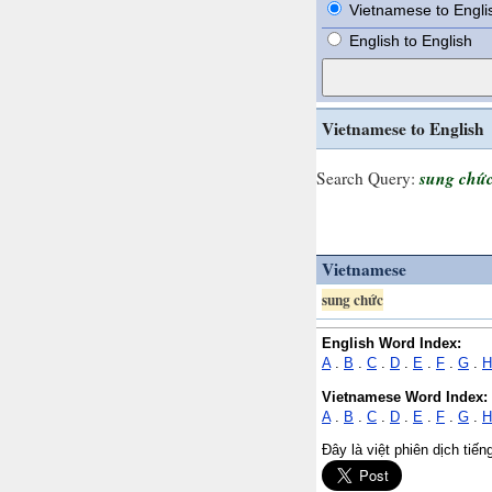
Vietnamese to Engli
English to English
Vietnamese to English
sung chứ
Search Query:
Vietnamese
sung chức
English Word Index:
A
.
B
.
C
.
D
.
E
.
F
.
G
.
H
Vietnamese Word Index:
A
.
B
.
C
.
D
.
E
.
F
.
G
.
H
Đây là việt phiên dịch tiế