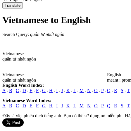
Vietnamese to English
Search Query:
quân tử nhất ngôn
Vietnamese
quân tử nhất ngôn
Vietnamese
English
quân tử nhất ngôn
meant ; promi
English Word Index:
A
.
B
.
C
.
D
.
E
.
F
.
G
.
H
.
I
.
J
.
K
.
L
.
M
.
N
.
O
.
P
.
Q
.
R
.
S
.
T
Vietnamese Word Index:
A
.
B
.
C
.
D
.
E
.
F
.
G
.
H
.
I
.
J
.
K
.
L
.
M
.
N
.
O
.
P
.
Q
.
R
.
S
.
T
Đây là việt phiên dịch tiếng anh. Bạn có thể sử dụng nó miễn phí. Hã