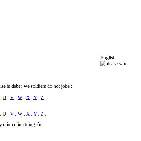
English
se is debt ; we soldiers do not joke ;
.
U
.
V
.
W
.
X
.
Y
.
Z
.
.
U
.
V
.
W
.
X
.
Y
.
Z
.
y đánh dấu chúng tôi: